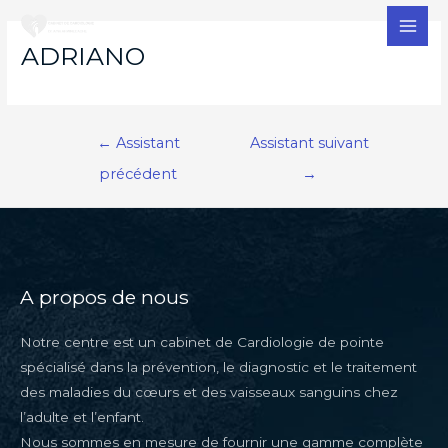
MAI
ADRIANO
MEN
Navigation
←
Assistant
Assistant suivant
de
précédent
→
l’article
A propos de nous
Notre centre est un cabinet de Cardiologie de pointe
spécialisé dans la prévention, le diagnostic et le traitement
des maladies du cœurs et des vaisseaux sanguins chez
l’adulte et l’enfant.
Nous sommes en mesure de fournir une gamme complète