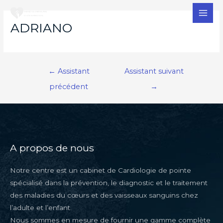
MAI
ADRIANO
MEN
Navigation
←
Assistant
Assistant suivant
de
précédent
→
l’article
A propos de nous
Notre centre est un cabinet de Cardiologie de pointe
spécialisé dans la prévention, le diagnostic et le traitement
des maladies du cœurs et des vaisseaux sanguins chez
l’adulte et l’enfant.
Nous sommes en mesure de fournir une gamme complète