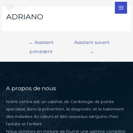
MAI
ADRIANO
MEN
Navigation
←
Assistant
Assistant suivant
de
précédent
→
l’article
A propos de nous
Notre centre est un cabinet de Cardiologie de pointe
spécialisé dans la prévention, le diagnostic et le traitement
des maladies du cœurs et des vaisseaux sanguins chez
l’adulte et l’enfant.
Nous sommes en mesure de fournir une gamme complète