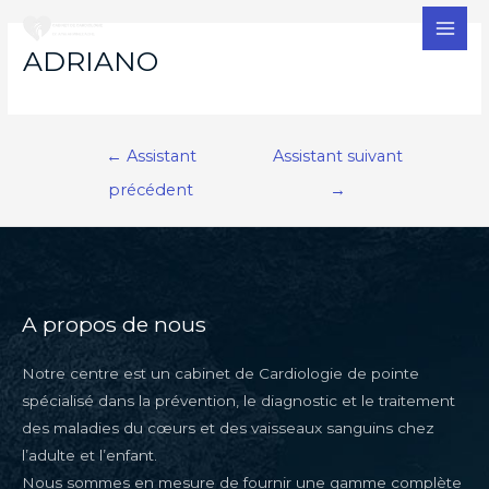
MAI
ADRIANO
MEN
Navigation
←
Assistant
Assistant suivant
de
précédent
→
l’article
A propos de nous
Notre centre est un cabinet de Cardiologie de pointe
spécialisé dans la prévention, le diagnostic et le traitement
des maladies du cœurs et des vaisseaux sanguins chez
l’adulte et l’enfant.
Nous sommes en mesure de fournir une gamme complète