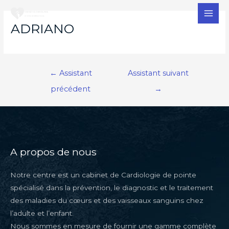
MAI
ADRIANO
MEN
Navigation
←
Assistant
Assistant suivant
de
précédent
→
l’article
A propos de nous
Notre centre est un cabinet de Cardiologie de pointe
spécialisé dans la prévention, le diagnostic et le traitement
des maladies du cœurs et des vaisseaux sanguins chez
l’adulte et l’enfant.
Nous sommes en mesure de fournir une gamme complète