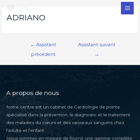
MAI
ADRIANO
MEN
Navigation
←
Assistant
Assistant suivant
de
précédent
→
l’article
A propos de nous
Notre centre est un cabinet de Cardiologie de pointe
spécialisé dans la prévention, le diagnostic et le traitement
des maladies du cœurs et des vaisseaux sanguins chez
l’adulte et l’enfant.
Nous sommes en mesure de fournir une gamme complète