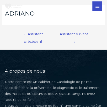
MAI
ADRIANO
MEN
Navigation
←
Assistant
Assistant suivant
de
précédent
→
l’article
A propos de nous
Notre centre est un cabinet de Cardiologie de pointe
spécialisé dans la prévention, le diagnostic et le traitement
des maladies du cœurs et des vaisseaux sanguins chez
l’adulte et l’enfant.
Nous sommes en mesure de fournir une gamme complète