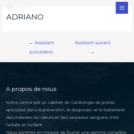
MAI
ADRIANO
MEN
Navigation
←
Assistant
Assistant suivant
de
précédent
→
l’article
A propos de nous
Notre centre est un cabinet de Cardiologie de pointe
spécialisé dans la prévention, le diagnostic et le traitement
des maladies du cœurs et des vaisseaux sanguins chez
l’adulte et l’enfant.
Nous sommes en mesure de fournir une gamme complète