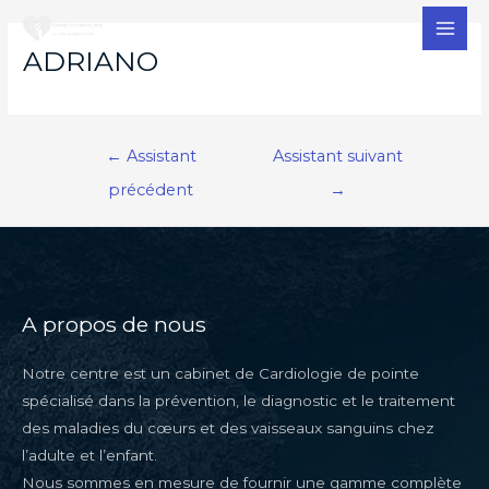
MAI
ADRIANO
MEN
Navigation
←
Assistant
Assistant suivant
de
précédent
→
l’article
A propos de nous
Notre centre est un cabinet de Cardiologie de pointe
spécialisé dans la prévention, le diagnostic et le traitement
des maladies du cœurs et des vaisseaux sanguins chez
l’adulte et l’enfant.
Nous sommes en mesure de fournir une gamme complète