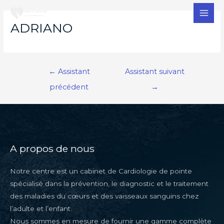
MAI
ADRIANO
MEN
Navigation
←
Assistant
Assistant suivant
de
précédent
→
l’article
A propos de nous
Notre centre est un cabinet de Cardiologie de pointe
spécialisé dans la prévention, le diagnostic et le traitement
des maladies du cœurs et des vaisseaux sanguins chez
l’adulte et l’enfant.
Nous sommes en mesure de fournir une gamme complète