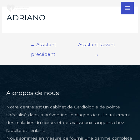
MAI
ADRIANO
MEN
Navigation
←
Assistant
Assistant suivant
de
précédent
→
l’article
A propos de nous
Notre centre est un cabinet de Cardiologie de pointe
spécialisé dans la prévention, le diagnostic et le traitement
des maladies du cœurs et des vaisseaux sanguins chez
l’adulte et l’enfant.
Nous sommes en mesure de fournir une gamme complète