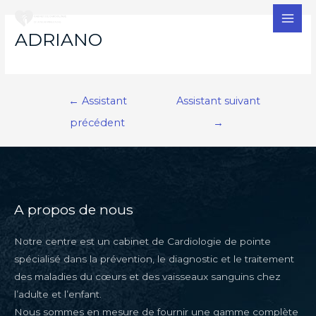
MAI
ADRIANO
MEN
Navigation
←
Assistant
Assistant suivant
de
précédent
→
l’article
A propos de nous
Notre centre est un cabinet de Cardiologie de pointe
spécialisé dans la prévention, le diagnostic et le traitement
des maladies du cœurs et des vaisseaux sanguins chez
l’adulte et l’enfant.
Nous sommes en mesure de fournir une gamme complète