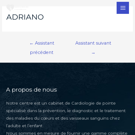
MAI
ADRIANO
MEN
Navigation
←
Assistant
Assistant suivant
de
précédent
→
l’article
A propos de nous
Notre centre est un cabinet de Cardiologie de pointe
spécialisé dans la prévention, le diagnostic et le traitement
des maladies du cœurs et des vaisseaux sanguins chez
l’adulte et l’enfant.
Nous sommes en mesure de fournir une gamme complète